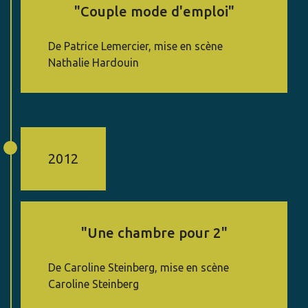
"Couple mode d'emploi"
De Patrice Lemercier, mise en scène
Nathalie Hardouin
2012
"Une chambre pour 2"
De Caroline Steinberg, mise en scène
Caroline Steinberg