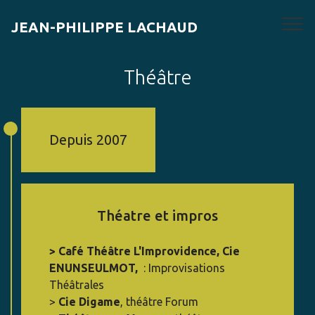
JEAN-PHILIPPE LACHAUD
Théâtre
Depuis 2007
Théatre et impros
> Café Théâtre L'Improvidence, Cie
ENUNSEULMOT,
: Improvisations
Théâtrales
>
Cie Digame
, théâtre Forum