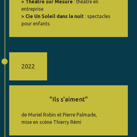
> Théâtre sur Mesure
: théâtre en
entreprise
> Cie Un Soleil dans la nuit
: spectacles
pour enfants
2022
"Ils s'aiment"
de Muriel Robin et Pierre Palmade,
mise en scène Thierry Rémi