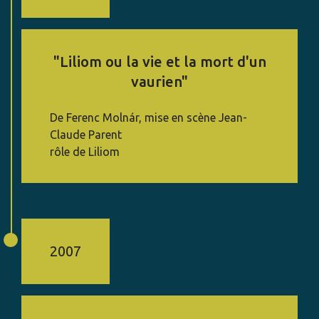
"Liliom ou la vie et la mort d'un
vaurien"
De Ferenc Molnár, mise en scène Jean-
Claude Parent
rôle de Liliom
2007