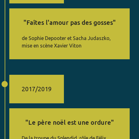
"Faîtes l'amour pas des gosses"
de Sophie Depooter et Sacha Judaszko,
mise en scène Xavier Viton
2017/2019
"Le père noël est une ordure"
De la troupe du Splendid, rôle de Félix